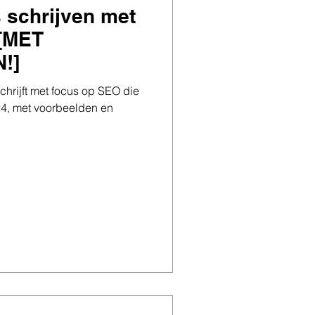
s schrijven met
 [MET
!]
schrijft met focus op SEO die
24, met voorbeelden en