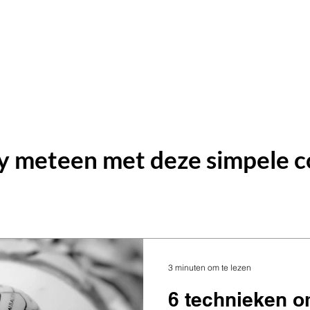
ting
Home
Over mij
Diensten
y meteen met deze simpele co
3 minuten om te lezen
6 technieken o