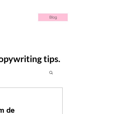
Contact
Blog
pywriting tips.
m de