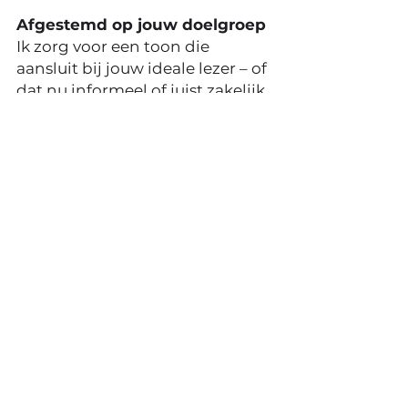
Afgestemd op jouw doelgroep
Ik zorg voor een toon die
aansluit bij jouw ideale lezer – of
dat nu informeel of juist zakelijk
is.
Snelle levering
Binnen enkele dagen staat jouw
tekst klaar, helemaal zoals jij ‘m
wilt.
Jouw website is het
hart van je online
aanwezigheid.
Een tekst laten schrijven is dus
niet zomaar een keuze, het is een