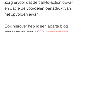
Zorg ervoor dat de call-to-action opvalt 
en dat je de voordelen benadrukt van 
het opvolgen ervan.
Ook hierover heb ik een aparte blog 
geschreven met 
4 CTA voorbeelden
om je hierbij te helpen.
Checklist: overtuigende 
teksten schrijf je dus zo
Kennis van je doelgroep:
 Voordat 
je begint met schrijven, moet je 
een grondig begrip hebben van 
wie je doelgroep is. Identificeer 
hun behoeften, problemen, 
verlangens en pijnpunten, zodat je 